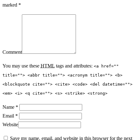
marked *
Comment
You may use these
HTML
tags and attributes:
<a href=""
title=""> <abbr title=""> <acronym title=""> <b>
<blockquote cite=""> <cite> <code> <del datetime="">
<em> <i> <q cite=""> <s> <strike> <strong>
Name *
Email *
Website
Save my name, email, and website in this browser for the next