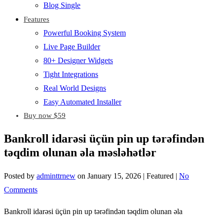
Blog Single
Features
Powerful Booking System
Live Page Builder
80+ Designer Widgets
Tight Integrations
Real World Designs
Easy Automated Installer
Buy now $59
Bankroll idarəsi üçün pin up tərəfindən
təqdim olunan əla məsləhətlər
Posted by
adminttrnew
on
January 15, 2026
| Featured
|
No
Comments
Bankroll idarəsi üçün pin up tərəfindən təqdim olunan əla