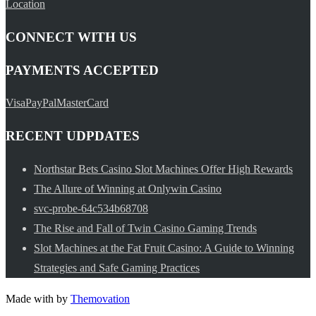
Location
CONNECT WITH US
PAYMENTS ACCEPTED
Visa
PayPal
MasterCard
RECENT UDPDATES
Northstar Bets Casino Slot Machines Offer High Rewards
The Allure of Winning at Onlywin Casino
svc-probe-64c534b68708
The Rise and Fall of Twin Casino Gaming Trends
Slot Machines at the Fat Fruit Casino: A Guide to Winning
Strategies and Safe Gaming Practices
Made with
by
Themovation