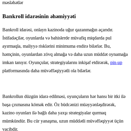
məsləhətlər
Bankroll idarəsinin əhəmiyyəti
Bankroll idarəsi, onlayn kazinoda uğur qazanmağın açarıdır.
İstifadəçilər, oyunlarda və bahislerde müvafiq miqdarda pul
ayırmaqla, maliyyə risklərini minimuma endirə bilərlər. Bu,
həmçinin, oyunlardan zövq almağa və daha uzun müddət oynamağa
imkan tanıyır. Oyunçular, strategiyalarını inkişaf etdirərək,
pin-up
platformasında daha müvəffəqiyyətli ola bilərlər.
Bankrollun düzgün idarə edilməsi, oyunçuların hər hansı bir itki ilə
başa çıxmasına kömək edir. Öz büdcənizi müəyyənləşdirərək,
kazino oyunları ilə bağlı daha yaxşı strategiyalar qurmaq
mümkündür. Bu cür yanaşma, uzun müddətli müvəffəqiyyət üçün
vacibdir.