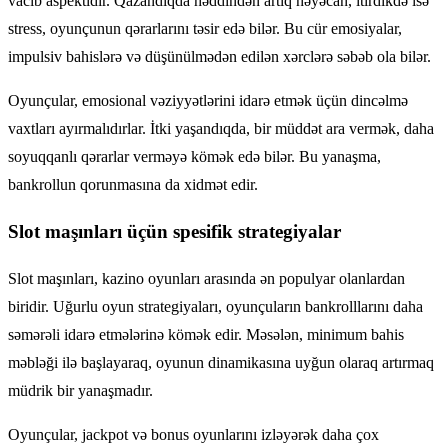
vacib aspektidir. Qazandıqda həddindən artıq həyəcan, itirdikdə isə
stress, oyunçunun qərarlarını təsir edə bilər. Bu cür emosiyalar,
impulsiv bahislərə və düşünülmədən edilən xərclərə səbəb ola bilər.
Oyunçular, emosional vəziyyətlərini idarə etmək üçün dincəlmə
vaxtları ayırmalıdırlar. İtki yaşandıqda, bir müddət ara vermək, daha
soyuqqanlı qərarlar verməyə kömək edə bilər. Bu yanaşma,
bankrollun qorunmasına da xidmət edir.
Slot maşınları üçün spesifik strategiyalar
Slot maşınları, kazino oyunları arasında ən populyar olanlardan
biridir. Uğurlu oyun strategiyaları, oyunçuların bankrolllarını daha
səmərəli idarə etmələrinə kömək edir. Məsələn, minimum bahis
məbləği ilə başlayaraq, oyunun dinamikasına uyğun olaraq artırmaq
müdrik bir yanaşmadır.
Oyunçular, jackpot və bonus oyunlarını izləyərək daha çox