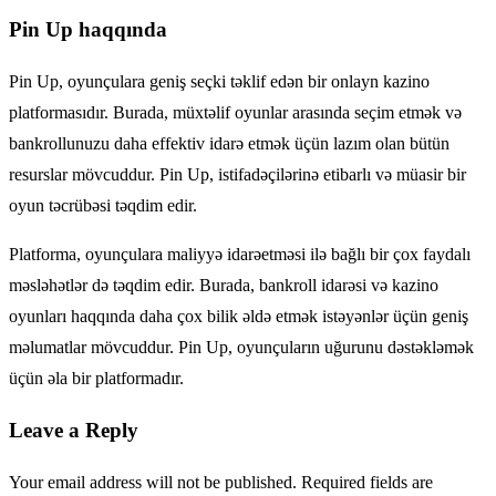
Pin Up haqqında
Pin Up, oyunçulara geniş seçki təklif edən bir onlayn kazino
platformasıdır. Burada, müxtəlif oyunlar arasında seçim etmək və
bankrollunuzu daha effektiv idarə etmək üçün lazım olan bütün
resurslar mövcuddur. Pin Up, istifadəçilərinə etibarlı və müasir bir
oyun təcrübəsi təqdim edir.
Platforma, oyunçulara maliyyə idarəetməsi ilə bağlı bir çox faydalı
məsləhətlər də təqdim edir. Burada, bankroll idarəsi və kazino
oyunları haqqında daha çox bilik əldə etmək istəyənlər üçün geniş
məlumatlar mövcuddur. Pin Up, oyunçuların uğurunu dəstəkləmək
üçün əla bir platformadır.
Leave a Reply
Your email address will not be published. Required fields are