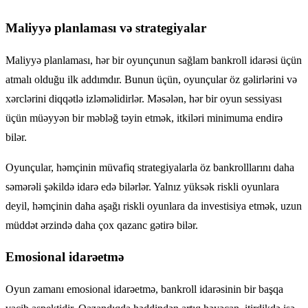
Maliyyə planlaması və strategiyalar
Maliyyə planlaması, hər bir oyunçunun sağlam bankroll idarəsi üçün
atmalı olduğu ilk addımdır. Bunun üçün, oyunçular öz gəlirlərini və
xərclərini diqqətlə izləməlidirlər. Məsələn, hər bir oyun sessiyası
üçün müəyyən bir məbləğ təyin etmək, itkiləri minimuma endirə
bilər.
Oyunçular, həmçinin müvafiq strategiyalarla öz bankrolllarını daha
səmərəli şəkildə idarə edə bilərlər. Yalnız yüksək riskli oyunlara
deyil, həmçinin daha aşağı riskli oyunlara da investisiya etmək, uzun
müddət ərzində daha çox qazanc gətirə bilər.
Emosional idarəetmə
Oyun zamanı emosional idarəetmə, bankroll idarəsinin bir başqa