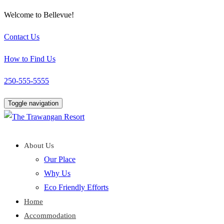
Welcome to Bellevue!
Contact Us
How to Find Us
250-555-5555
Toggle navigation
About Us
Our Place
Why Us
Eco Friendly Efforts
Home
Accommodation