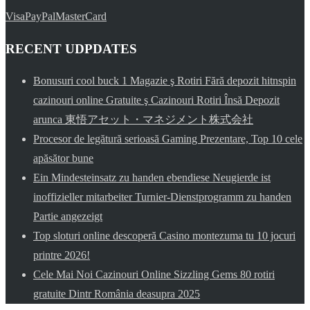
Visa
PayPal
MasterCard
RECENT UDPDATES
Bonusuri cool buck 1 Magazie ş Rotiri Fără depozit hitnspin
cazinouri online Gratuite ş Cazinouri Rotiri Însă Depozit
arunca 東悟アセット・マネジメント株式会社
Procesor de legătură serioasă Gaming Prezentare, Top 10 cele
apăsător bune
Ein Mindesteinsatz zu handen ebendiese Neugierde ist
inoffizieller mitarbeiter Turnier-Dienstprogramm zu handen
Partie angezeigt
Top sloturi online descoperă Casino montezuma tu 10 jocuri
printre 2026!
Cele Mai Noi Cazinouri Online Sizzling Gems 80 rotiri
gratuite Dintr România deasupra 2025