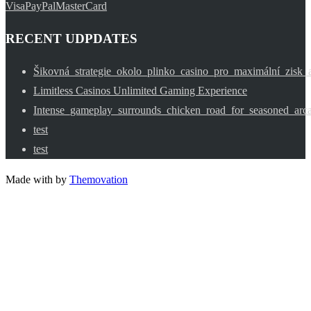
Visa
PayPal
MasterCard
RECENT UDPDATES
Šikovná_strategie_okolo_plinko_casino_pro_maximální_zisk
Limitless Casinos Unlimited Gaming Experience
Intense_gameplay_surrounds_chicken_road_for_seasoned_arc
test
test
Made with
by
Themovation