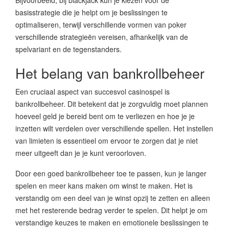
Bijvoorbeeld, bij blackjack kun je kiezen voor de
basisstrategie die je helpt om je beslissingen te
optimaliseren, terwijl verschillende vormen van poker
verschillende strategieën vereisen, afhankelijk van de
spelvariant en de tegenstanders.
Het belang van bankrollbeheer
Een cruciaal aspect van succesvol casinospel is
bankrollbeheer. Dit betekent dat je zorgvuldig moet plannen
hoeveel geld je bereid bent om te verliezen en hoe je je
inzetten wilt verdelen over verschillende spellen. Het instellen
van limieten is essentieel om ervoor te zorgen dat je niet
meer uitgeeft dan je je kunt veroorloven.
Door een goed bankrollbeheer toe te passen, kun je langer
spelen en meer kans maken om winst te maken. Het is
verstandig om een deel van je winst opzij te zetten en alleen
met het resterende bedrag verder te spelen. Dit helpt je om
verstandige keuzes te maken en emotionele beslissingen te