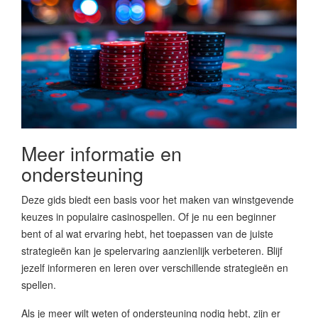
Meer informatie en
ondersteuning
Deze gids biedt een basis voor het maken van winstgevende
keuzes in populaire casinospellen. Of je nu een beginner
bent of al wat ervaring hebt, het toepassen van de juiste
strategieën kan je spelervaring aanzienlijk verbeteren. Blijf
jezelf informeren en leren over verschillende strategieën en
spellen.
Als je meer wilt weten of ondersteuning nodig hebt, zijn er