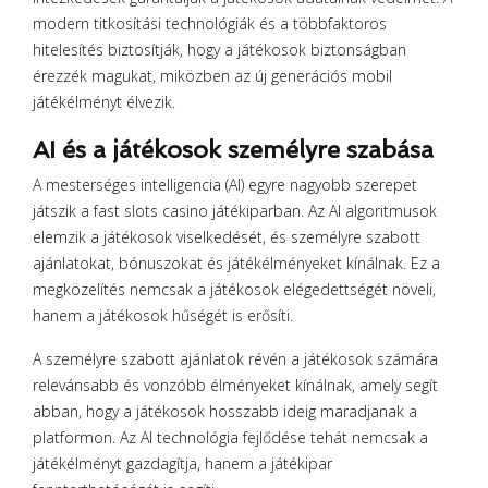
modern titkosítási technológiák és a többfaktoros
hitelesítés biztosítják, hogy a játékosok biztonságban
érezzék magukat, miközben az új generációs mobil
játékélményt élvezik.
AI és a játékosok személyre szabása
A mesterséges intelligencia (AI) egyre nagyobb szerepet
játszik a fast slots casino játékiparban. Az AI algoritmusok
elemzik a játékosok viselkedését, és személyre szabott
ajánlatokat, bónuszokat és játékélményeket kínálnak. Ez a
megközelítés nemcsak a játékosok elégedettségét növeli,
hanem a játékosok hűségét is erősíti.
A személyre szabott ajánlatok révén a játékosok számára
relevánsabb és vonzóbb élményeket kínálnak, amely segít
abban, hogy a játékosok hosszabb ideig maradjanak a
platformon. Az AI technológia fejlődése tehát nemcsak a
játékélményt gazdagítja, hanem a játékipar