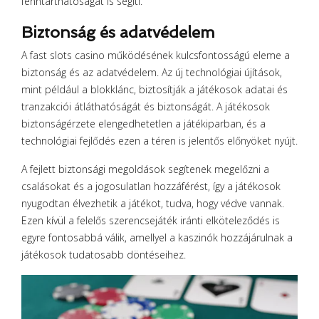
fenntarthatóságát is segíti.
Biztonság és adatvédelem
A fast slots casino működésének kulcsfontosságú eleme a
biztonság és az adatvédelem. Az új technológiai újítások,
mint például a blokklánc, biztosítják a játékosok adatai és
tranzakciói átláthatóságát és biztonságát. A játékosok
biztonságérzete elengedhetetlen a játékiparban, és a
technológiai fejlődés ezen a téren is jelentős előnyöket nyújt.
A fejlett biztonsági megoldások segítenek megelőzni a
csalásokat és a jogosulatlan hozzáférést, így a játékosok
nyugodtan élvezhetik a játékot, tudva, hogy védve vannak.
Ezen kívül a felelős szerencsejáték iránti elköteleződés is
egyre fontosabbá válik, amellyel a kaszinók hozzájárulnak a
játékosok tudatosabb döntéseihez.