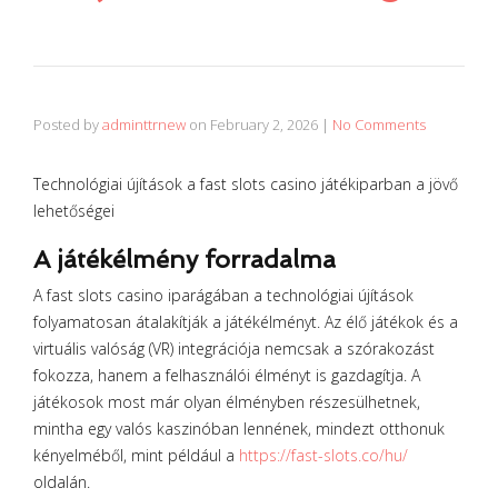
Posted by
adminttrnew
on
February 2, 2026
|
No Comments
Technológiai újítások a fast slots casino játékiparban a jövő
lehetőségei
A játékélmény forradalma
A fast slots casino iparágában a technológiai újítások
folyamatosan átalakítják a játékélményt. Az élő játékok és a
virtuális valóság (VR) integrációja nemcsak a szórakozást
fokozza, hanem a felhasználói élményt is gazdagítja. A
játékosok most már olyan élményben részesülhetnek,
mintha egy valós kaszinóban lennének, mindezt otthonuk
kényelméből, mint például a
https://fast-slots.co/hu/
oldalán.