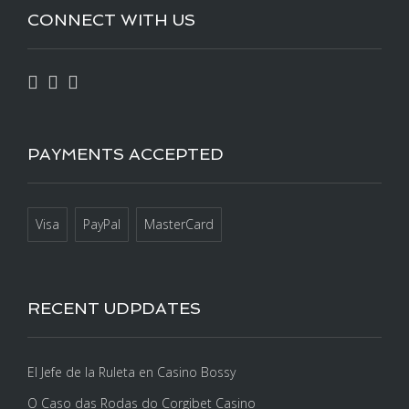
CONNECT WITH US
PAYMENTS ACCEPTED
Visa
PayPal
MasterCard
RECENT UDPDATES
El Jefe de la Ruleta en Casino Bossy
O Caso das Rodas do Corgibet Casino