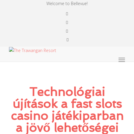
Welcome to Bellevue!
Toggle
naviga
Technológiai
újítások a fast slots
casino játékiparban
a jövő lehetőségei