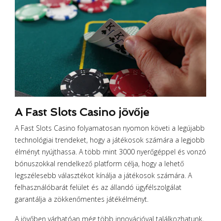
A Fast Slots Casino jövője
A Fast Slots Casino folyamatosan nyomon követi a legújabb
technológiai trendeket, hogy a játékosok számára a legjobb
élményt nyújthassa. A több mint 3000 nyerőgéppel és vonzó
bónuszokkal rendelkező platform célja, hogy a lehető
legszélesebb választékot kínálja a játékosok számára. A
felhasználóbarát felület és az állandó ügyfélszolgálat
garantálja a zökkenőmentes játékélményt.
A jövőben várhatóan még több innovációval találkozhatunk,