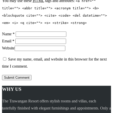
You may use these
HTML
tags and attributes:
<a href=""
title=""> <abbr title=""> <acronym title=""> <b>
<blockquote cite=""> <cite> <code> <del datetime="">
<em> <i> <q cite=""> <s> <strike> <strong>
Name *
Email *
Website
Save my name, email, and website in this browser for the next
time I comment.
WHY US
The Trawangan Resort offers stylish rooms and villas, each
tastefully finished with elegant furnishings and appointments. Only a