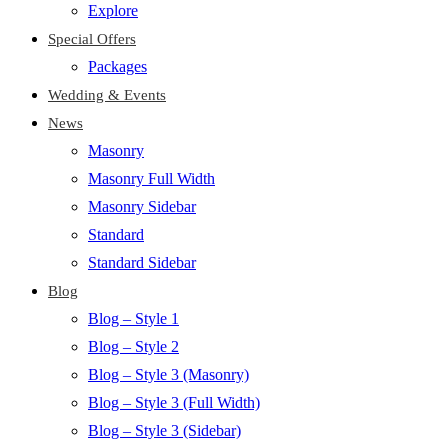
Explore
Special Offers
Packages
Wedding & Events
News
Masonry
Masonry Full Width
Masonry Sidebar
Standard
Standard Sidebar
Blog
Blog – Style 1
Blog – Style 2
Blog – Style 3 (Masonry)
Blog – Style 3 (Full Width)
Blog – Style 3 (Sidebar)