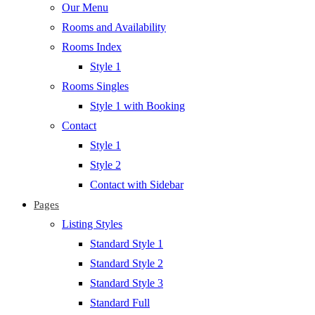
Our Menu
Rooms and Availability
Rooms Index
Style 1
Rooms Singles
Style 1 with Booking
Contact
Style 1
Style 2
Contact with Sidebar
Pages
Listing Styles
Standard Style 1
Standard Style 2
Standard Style 3
Standard Full