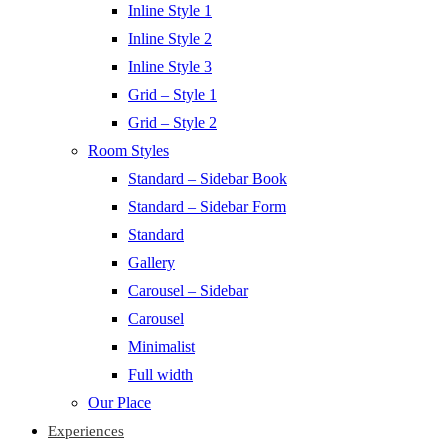
Inline Style 1
Inline Style 2
Inline Style 3
Grid – Style 1
Grid – Style 2
Room Styles
Standard – Sidebar Book
Standard – Sidebar Form
Standard
Gallery
Carousel – Sidebar
Carousel
Minimalist
Full width
Our Place
Experiences