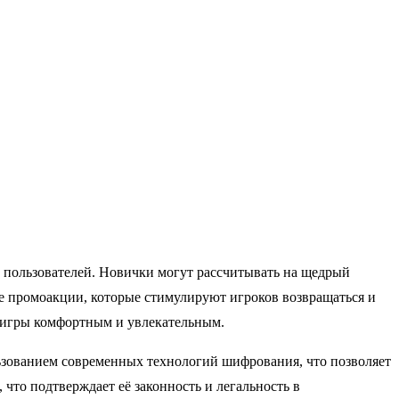
 пользователей. Новички могут рассчитывать на щедрый
ые промоакции, которые стимулируют игроков возвращаться и
с игры комфортным и увлекательным.
ьзованием современных технологий шифрования, что позволяет
что подтверждает её законность и легальность в