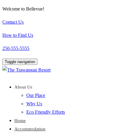
Welcome to Bellevue!
Contact Us
How to Find Us
250-555-5555
Toggle navigation
About Us
Our Place
Why Us
Eco Friendly Efforts
Home
Accommodation