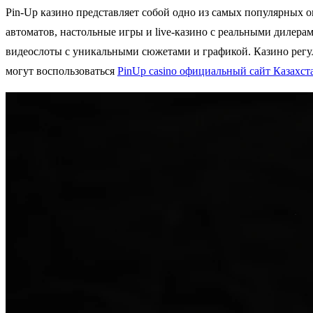
Pin-Up казино представляет собой одно из самых популярных о
автоматов, настольные игры и live-казино с реальными дилера
видеослоты с уникальными сюжетами и графикой. Казино регул
могут воспользоваться
PinUp casino официальный сайт Казахст