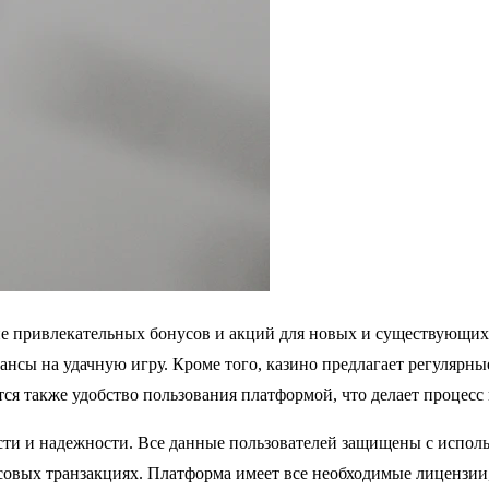
ие привлекательных бонусов и акций для новых и существующих
ансы на удачную игру. Кроме того, казино предлагает регулярн
тся также удобство пользования платформой, что делает процес
сти и надежности. Все данные пользователей защищены с испол
нсовых транзакциях. Платформа имеет все необходимые лицензии, 